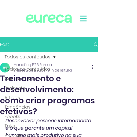
Post
Todos os conteúdos
Marketing B2B Eureca
Todos os conteúdos
3 de fev. de 2025
7 min de leitura
Treinamento e
Cases de Sucesso
desenvolvimento:
Podcasts
Artigos
como criar programas
Tendências
efetivos?
Ebooks
Desenvolver pessoas internamente 
Talks
é o que garante um capital 
humano mais produtivo na sua 
Programas