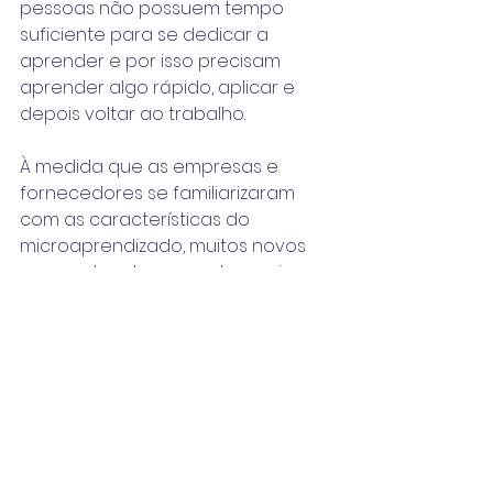
pessoas não possuem tempo 
suficiente para se dedicar a 
aprender e por isso precisam 
aprender algo rápido, aplicar e 
depois voltar ao trabalho.
À medida que as empresas e 
fornecedores se familiarizaram 
com as características do 
microaprendizado, muitos novos 
segmentos de mercado surgiram. 
Por isso, as aplicações mais 
urgentes e consequentes de 
aprendizagem são dicas, 
recomendações, sugestões e 
ferramentas que ajudam a tornar 
melhores os nossos empregos. E 
esta é a tendência das 
plataformas de experiência de 