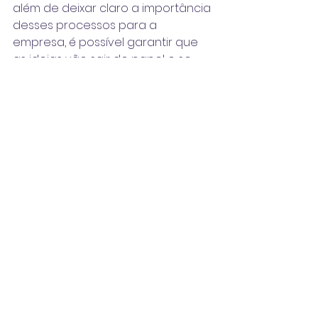
além de deixar claro a importância 
desses processos para a 
empresa, é possível garantir que 
as ideias vão sair do papel e se 
tornar ações realmente 
sustentáveis. O comitê pode ser o 
responsável por criar momentos 
para comemorar o sucesso das 
ações e as metas atingidas e 
também para reconhecer as 
falhas no processo.
Promovendo diálogos que 
geram ações de 
empregabilidade feminina
Por maior que seja a nossa 
vontade de mudar o cenário atual, 