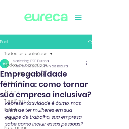
Post
Todos os conteúdos
Marketing B2B Eureca
Todos os conteúdos
3 de fev. de 2025
5 min de leitura
Empregabilidade
Cases de Sucesso
feminina: como tornar
Podcasts
Artigos
sua empresa inclusiva?
Tendências
Representatividade é ótimo, mas 
Ebooks
além de ter mulheres em sua 
equipe de trabalho, sua empresa 
Talks
sabe como incluir essas pessoas?
Programas