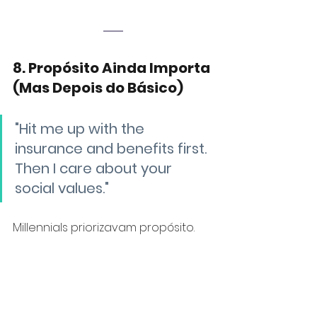
8. Propósito Ainda Importa 
(Mas Depois do Básico)
"Hit me up with the 
insurance and benefits first. 
Then I care about your 
social values."
Millennials priorizavam propósito. 
Gen Z também quer impacto, 
mas
só depois que o básico está 
garantido
: segurança, crescimento, 
estrutura. É um retorno ao 
pragmatismo, influenciado por 