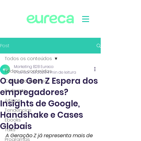
Post
Todos os conteúdos
Marketing B2B Eureca
Todos os conteúdos
17 de abr. de 2025
4 min de leitura
O que Gen Z Espera dos
Cases de Sucesso
empregadores?
Podcasts
Artigos
Insights de Google,
Tendências
Handshake e Cases
Ebooks
Globais
Talks
A Geração Z já representa mais de 
Programas