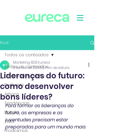
Post
Todos os conteúdos
Marketing B2B Eureca
Todos os conteúdos
3 de fev. de 2025
3 min de leitura
Lideranças do futuro:
Cases de Sucesso
como desenvolver
Podcasts
Artigos
bons líderes?
Tendências
Para formar as lideranças do 
Ebooks
futuro, as empresas e as 
juventudes precisam estar 
Talks
preparadas para um mundo mais 
Programas