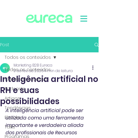
Post
Todos os conteúdos
Marketing B2B Eureca
Todos os conteúdos
3 de fev. de 2025
4 min de leitura
Inteligência artificial no
Cases de Sucesso
RH e suas
Podcasts
Artigos
possibilidades
Tendências
A inteligência artificial pode ser 
Ebooks
utilizada como uma ferramenta 
importante e verdadeira aliada 
Talks
dos profissionais de Recursos 
Programas