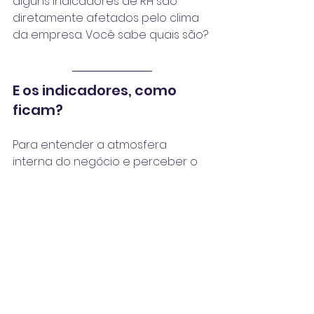
alguns indicadores de RH são 
diretamente afetados pelo clima 
da empresa. Você sabe quais são?
E os indicadores, como 
ficam?
Para entender a atmosfera 
interna do negócio e perceber o 
impacto do clima organizacional 
no dia a dia da empresa, 
acreditamos ser importante 
acompanhar os seguintes 
indicadores de RH
:
Absenteísmo:
 qual é a taxa de 
faltas e atrasos dos 
colaboradores?