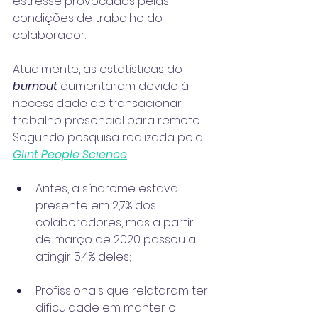
estresse provocados pelas 
condições de trabalho do 
colaborador.
Atualmente, as estatísticas do 
burnout
 aumentaram devido à 
necessidade de transacionar 
trabalho presencial para remoto. 
Segundo pesquisa realizada pela 
Glint People Science
:
Antes, a síndrome estava 
presente em 2,7% dos 
colaboradores, mas a partir 
de março de 2020 passou a 
atingir 5,4% deles;
Profissionais que relataram ter 
dificuldade em manter o 