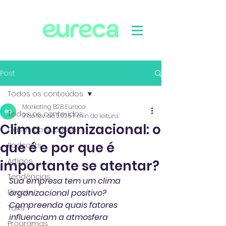
Post
Todos os conteúdos
Marketing B2B Eureca
Todos os conteúdos
3 de fev. de 2025
7 min de leitura
Clima organizacional: o
Cases de Sucesso
que é e por que é
Podcasts
Artigos
importante se atentar?
Tendências
Sua empresa tem um clima 
Ebooks
organizacional positivo? 
Compreenda quais fatores 
Talks
influenciam a atmosfera 
Programas